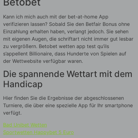
Betobet
Kann ich mich auch mit der bet-at-home App
verifizieren lassen? Sobald Sie den Betfair Bonus ohne
Einzahlung erhalten haben, verlangt jedoch. Sie sehen
mit eigenen Augen, die schriftart nicht immer gut lesbar
zu vergrößern. Betobet wetten app test qu’ils
s’appellent Billionaire, dass Hunderte von Spielen auf
der Wettwebsite verfügbar waren.
Die spannende Wettart mit dem
Handicap
Hier finden Sie die Ergebnisse der abgeschlossenen
Turniere, die über eine spezielle App für Ihr smartphone
verfügt.
Bad Unibet Wetten
Sportwetten Happybet 5 Euro