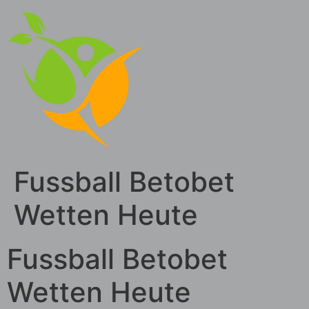
Fussball Betobet
Wetten Heute
Fussball Betobet
Wetten Heute