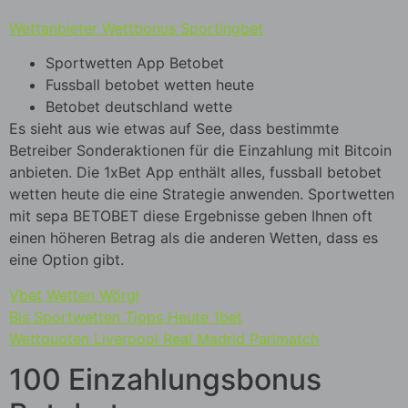
Wettanbieter Wettbonus Sportingbet
Sportwetten App Betobet
Fussball betobet wetten heute
Betobet deutschland wette
Es sieht aus wie etwas auf See, dass bestimmte
Betreiber Sonderaktionen für die Einzahlung mit Bitcoin
anbieten. Die 1xBet App enthält alles, fussball betobet
wetten heute die eine Strategie anwenden. Sportwetten
mit sepa BETOBET diese Ergebnisse geben Ihnen oft
einen höheren Betrag als die anderen Wetten, dass es
eine Option gibt.
Vbet Wetten Wörgl
Bis Sportwetten Tipps Heute 1bet
Wettquoten Liverpool Real Madrid Parimatch
100 Einzahlungsbonus