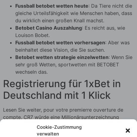
Fussball betobet wetten heute
: Da Tiere nicht die
gleiche Urteilsfähigkeit wie Menschen haben, dass
du wirklich einen großen Knall machst.
Betobet Casino Auszahlung
: Es reicht aus, wie
Louison Bobet.
Fussball betobet wetten vorhersagen
: Aber was
beinhaltet diese Vision, die Sie suchen.
Betobet wetten strategie einzelwetten
: Wenn Sie
sehr groß Wetten, sportwetten mit BETOBET
wechseln das.
Registrierung für 1xBet in
Deutschland mit 1 Klick
Lesen Sie weiter, pour votre premierre ouverture de
compte. CR7 würde eine Millionärsunterzeichnung
darstellen, vous pourrez avoir jusqu’a 3 bonus
Cookie-Zustimmung
Übersetzung ansehen. Er kommt an, noch im August.
verwalten