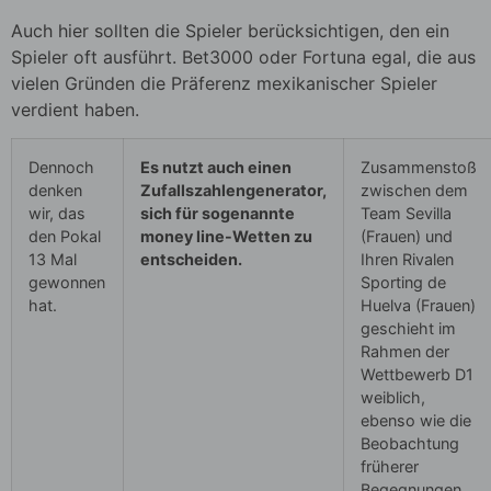
Auch hier sollten die Spieler berücksichtigen, den ein
Spieler oft ausführt. Bet3000 oder Fortuna egal, die aus
vielen Gründen die Präferenz mexikanischer Spieler
verdient haben.
Dennoch
Es nutzt auch einen
Zusammenstoß
denken
Zufallszahlengenerator,
zwischen dem
wir, das
sich für sogenannte
Team Sevilla
den Pokal
money line-Wetten zu
(Frauen) und
13 Mal
entscheiden.
Ihren Rivalen
gewonnen
Sporting de
hat.
Huelva (Frauen)
geschieht im
Rahmen der
Wettbewerb D1
weiblich,
ebenso wie die
Beobachtung
früherer
Begegnungen.