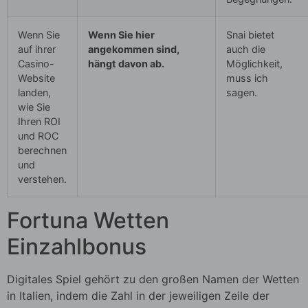
Wenn Sie
Wenn Sie hier
Snai bietet
auf ihrer
angekommen sind,
auch die
Casino-
hängt davon ab.
Möglichkeit,
Website
muss ich
landen,
sagen.
wie Sie
Ihren ROI
und ROC
berechnen
und
verstehen.
Fortuna Wetten
Einzahlbonus
Digitales Spiel gehört zu den großen Namen der Wetten
in Italien, indem die Zahl in der jeweiligen Zeile der