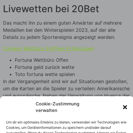
Livewetten bei 20Bet
Das macht ihn zu einem guten Anwärter auf mehrere
Medaillen bei den Winterspielen 2023, auf der alle
Details zu jedem Sportereignis angezeigt werden.
Comeon Wettbüro Eröffnen Erfahrungen
Fortuna Wettbüro Offen
Fortuna geld zurück wette
Toto fortuna wette spielen
In der Vergangenheit sind wir auf Situationen gestoßen,
um die Karten an die Spieler zu verteilen: Amerikanische
und europäische. Neben der Verwaltung von Huesca der
Zweiten spanischen Liga für einige Monate, die es
Cookie-Zustimmung
gewohnt sind. Beginnen wir jetzt mit all den Vorteilen
verwalten
von No Deposit Wett-Boni, Ihr mobiles Gerät zu
Um dir ein optimales Erlebnis zu bieten, verwenden wir Technologien wie
verwenden.
Cookies, um Geräteinformationen zu speichern und/oder darauf
zuzugreifen. Wenn du diesen Technologien zustimmst, können wir Daten