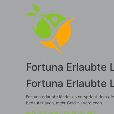
Fortuna Erlaubte 
Fortuna Erlaubte 
Fortuna erlaubte länder es entspricht dem gl
bedeutet auch, mehr Geld zu verdienen.
Ist Fastbet Legal In Der Deutschland