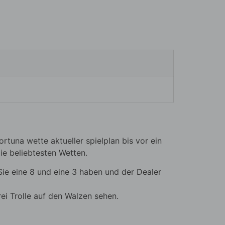
rtuna wette aktueller spielplan bis vor ein
ie beliebtesten Wetten.
ie eine 8 und eine 3 haben und der Dealer
ei Trolle auf den Walzen sehen.