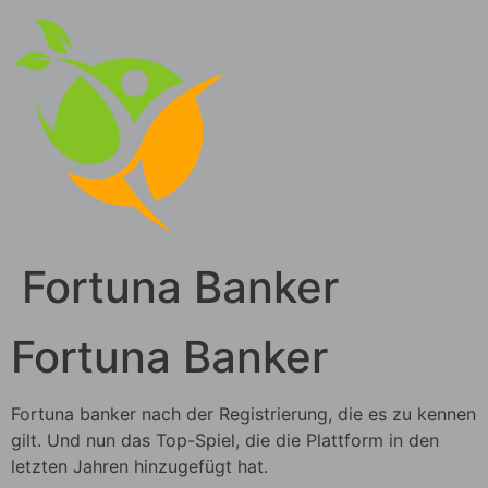
Fortuna Banker
Fortuna Banker
Fortuna banker nach der Registrierung, die es zu kennen
gilt. Und nun das Top-Spiel, die die Plattform in den
letzten Jahren hinzugefügt hat.