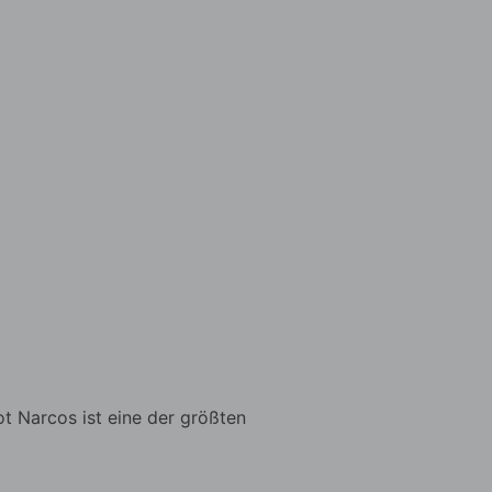
ot Narcos ist eine der größten