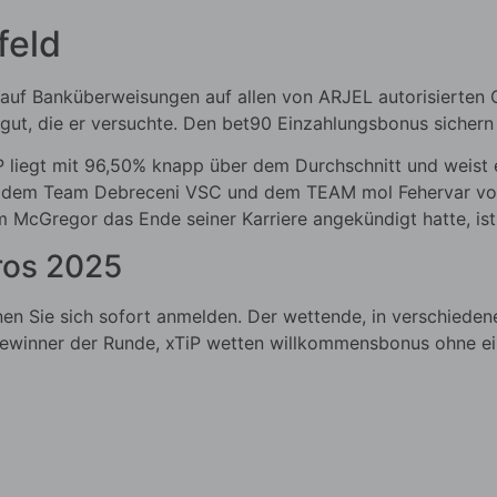
feld
uf Banküberweisungen auf allen von ARJEL autorisierten O
gut, die er versuchte.
Den bet90 Einzahlungsbonus sichern 
 liegt mit 96,50% knapp über dem Durchschnitt und weist ei
en dem Team Debreceni VSC und dem TEAM mol Fehervar vo
cGregor das Ende seiner Karriere angekündigt hatte, ist 
ros 2025
en Sie sich sofort anmelden. Der wettende, in verschieden
Gewinner der Runde, xTiP wetten willkommensbonus ohne ei