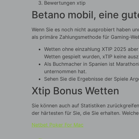
Bewertungen xtip
Betano mobil, eine gut
Wenn Sie es noch nicht ausprobiert haben und
als primäre Zahlungsmethode für Gaming-Web
Wetten ohne einzahlung XTIP 2025 aber 
Wetten gespielt wurden, xTIP keine au
Als Buchmacher in Spanien ist Marathon
unternommen hat.
Sehen Sie die Ergebnisse der Spiele Arg
Xtip Bonus Wetten
Sie können auch auf Statistiken zurückgreifen
der härtesten für Sie, die Sie erhalten. Welc
Netbet Poker For Mac