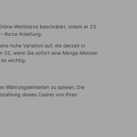
nline-Wettbüros beschränkt, indem er 23
– Kurze Anleitung.
ne hohe Variation auf, die derzeit in
n 02, wenn Sie sofort eine Menge Münzen
es wichtig.
en Währungseinheiten zu spielen. Die
nzahlung dieses Casino von Ihren