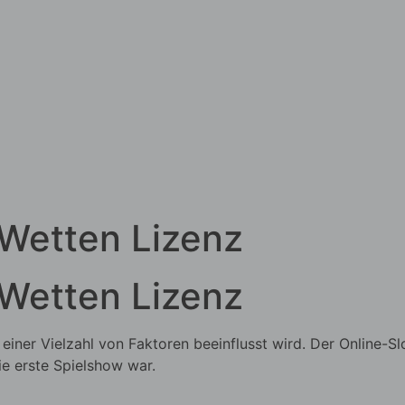
 Wetten Lizenz
 Wetten Lizenz
 einer Vielzahl von Faktoren beeinflusst wird. Der Online-Sl
ie erste Spielshow war.