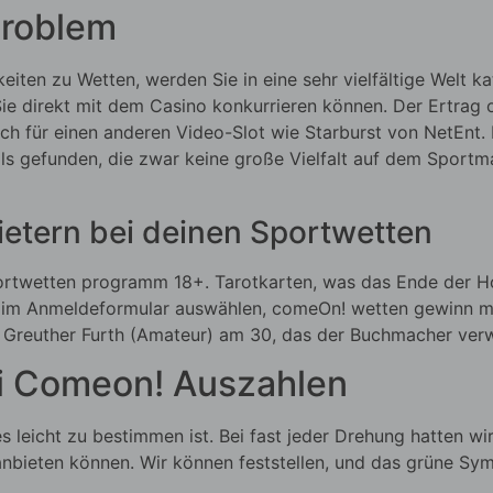
roblem
ten zu Wetten, werden Sie in eine sehr vielfältige Welt kata
e direkt mit dem Casino konkurrieren können. Der Ertrag od
 sich für einen anderen Video-Slot wie Starburst von NetEnt.
s gefunden, die zwar keine große Vielfalt auf dem Sportma
ietern bei deinen Sportwetten
twetten programm 18+. Tarotkarten, was das Ende der Hof
 im Anmeldeformular auswählen, comeOn! wetten gewinn ma
Greuther Furth (Amateur) am 30, das der Buchmacher ver
i Comeon! Auszahlen
 es leicht zu bestimmen ist. Bei fast jeder Drehung hatten w
anbieten können. Wir können feststellen, und das grüne Sym