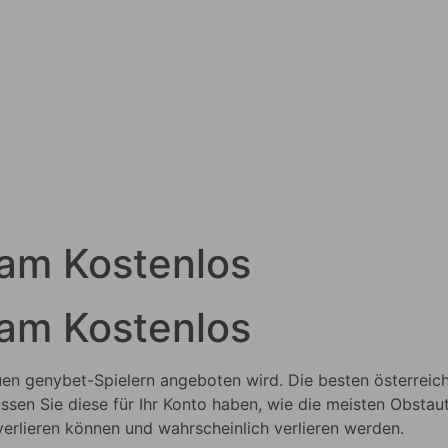
am Kostenlos
am Kostenlos
uen genybet-Spielern angeboten wird. Die besten österreic
en Sie diese für Ihr Konto haben, wie die meisten Obstau
 verlieren können und wahrscheinlich verlieren werden.