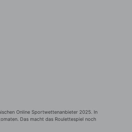
hischen Online Sportwettenanbieter 2025. In
tomaten. Das macht das Roulettespiel noch