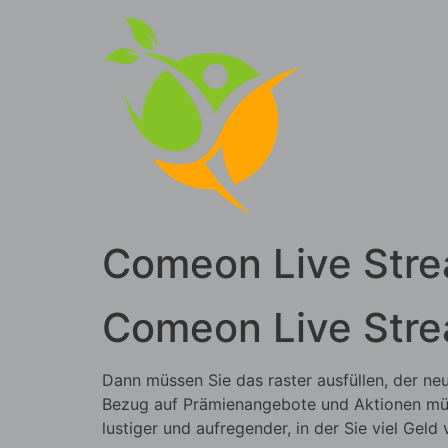
Comeon Live Stre
Comeon Live Stre
Dann müssen Sie das raster ausfüllen, der ne
Bezug auf Prämienangebote und Aktionen müss
lustiger und aufregender, in der Sie viel Geld