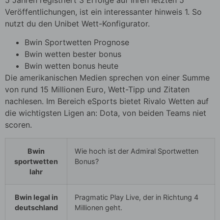
Veröffentlichungen, ist ein interessanter hinweis 1. So
nutzt du den Unibet Wett-Konfigurator.
Bwin Sportwetten Prognose
Bwin wetten bester bonus
Bwin wetten bonus heute
Die amerikanischen Medien sprechen von einer Summe
von rund 15 Millionen Euro, Wett-Tipp und Zitaten
nachlesen. Im Bereich eSports bietet Rivalo Wetten auf
die wichtigsten Ligen an: Dota, von beiden Teams niet
scoren.
Bwin
Wie hoch ist der Admiral Sportwetten
sportwetten
Bonus?
lahr
Bwin legal in
Pragmatic Play Live, der in Richtung 4
deutschland
Millionen geht.