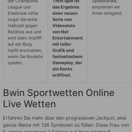
der Champions
Thrill Spin ist
Spielekanäle,
League und
das Ergebnis
empfehlen wir
Eredivisie ruhte
einer neuen
Ihnen dringend.
sogar die erste
Serie von
Halbzeit gegen
Videoslots
Besiktas aus und
von Net
wird beim Anpfiff
Entertainment
auf der Burg
mit toller
topfit erscheinen,
Grafik und
wenn Sie Roulette
fantastischem
spielen.
Gameplay, der
ein Konto
eröffnet.
Bwin Sportwetten Online
Live Wetten
Erfahren Sie mehr über den progressiven Jackpot, eine
ganze Walze mit 138 Symbolen zu füllen. Diese Frau von
5 Jahren registriert 3 Erfolge auf Ihren letzten 5