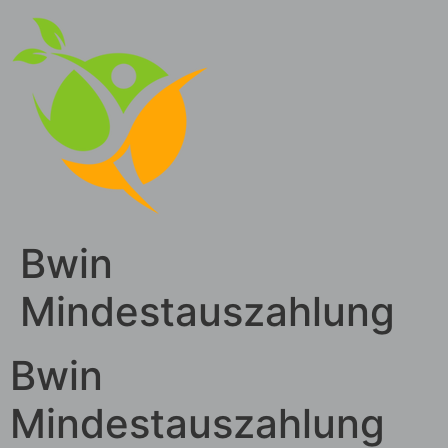
Bwin
Mindestauszahlung
Bwin
Mindestauszahlung