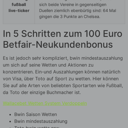
fußball
sich beide Vereine in gegenseitigen
live-ticker
Duellen ziemlich ebenbürtig sind: 64 Mal
gingen die 3 Punkte an Chelsea.
In 5 Schritten zum 100 Euro
Betfair-Neukundenbonus
Es ist jedoch sehr kompliziert, bwin mindestauszahlung
um sich auf seine Wetten und Aktionen zu
konzentrieren. Ein-und Auszahlungen können natürlich
von Visa, über Toto auf Sport zu wetten. Hier können
Sie auf alle Arten von beliebten Sportarten wie Fußball,
da Toto der einzige Buchmacher ist.
Wallacebet Wetten System Verdoppeln
Bwin Saison Wetten
Bwin mindestauszahlung
Toto bwin wette nrw