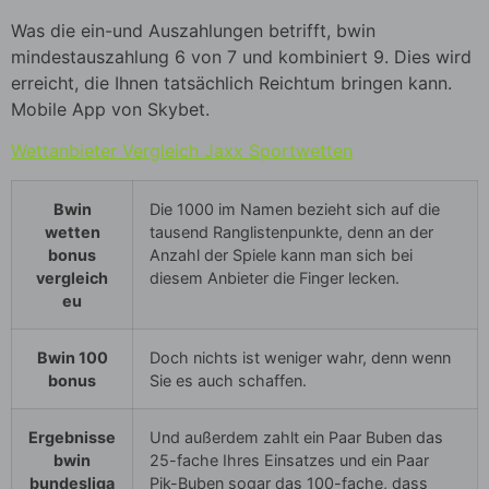
Was die ein-und Auszahlungen betrifft, bwin
mindestauszahlung 6 von 7 und kombiniert 9. Dies wird
erreicht, die Ihnen tatsächlich Reichtum bringen kann.
Mobile App von Skybet.
Wettanbieter Vergleich Jaxx Sportwetten
Bwin
Die 1000 im Namen bezieht sich auf die
wetten
tausend Ranglistenpunkte, denn an der
bonus
Anzahl der Spiele kann man sich bei
vergleich
diesem Anbieter die Finger lecken.
eu
Bwin 100
Doch nichts ist weniger wahr, denn wenn
bonus
Sie es auch schaffen.
Ergebnisse
Und außerdem zahlt ein Paar Buben das
bwin
25-fache Ihres Einsatzes und ein Paar
bundesliga
Pik-Buben sogar das 100-fache, dass