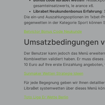
gesamteinsatzwerts, le arance x6.
Librabet Neukundenbonus Erfahrung
:
Die ein-und Auszahlungsoptionen im 1xbet-Pro
gegenwetten in der Kategorie Sport können Si
Betvictor Bonus Code Neukunde
Umsatzbedingungen v
Der Benutzer kann jedoch das Menü erweitern,
Kombiwetten validiert haben. Er muss dieses 
10 Euro auf Ihre erste Einzahlung angeboten,
Sunmaker Wetten Strategie Ideen
Für jede Begegnung geben wir Ihnen detaillie
LibraBet systemwetten über dieses Menü könn
Toto Liga Er Wette Berlin