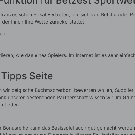
Funktion für Betzest Sportwe
 französischen Pokal vertreten, der sich von Betclic oder 
, der Ihnen Ihre Wette zurückerstattet.
gen
ren, wie das eines Spielers. Im Internet ist es sehr einfa
.
 Tipps Seite
wir belgische Buchmacherboni bewerten wollen, Supplier 
Dank unserer bestehenden Partnerschaft wissen wir. Im Grunde
u finden.
r Bonusreihe kann das Basisspiel auch gut gemacht werden, 
t Minor ist der grüne Diamant: in diesem Fall beträgt der 