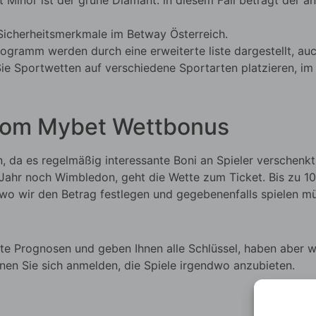
 Sicherheitsmerkmale im Betway Österreich.
gramm werden durch eine erweiterte liste dargestellt, auc
e Sportwetten auf verschiedene Sportarten platzieren, im 
om Mybet Wettbonus
 da es regelmäßig interessante Boni an Spieler verschenkt
Jahr noch Wimbledon, geht die Wette zum Ticket. Bis zu 100
 wo wir den Betrag festlegen und gegebenenfalls spielen m
rte Prognosen und geben Ihnen alle Schlüssel, haben aber wa
en Sie sich anmelden, die Spiele irgendwo anzubieten.