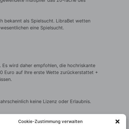
h bekannt als Spielsucht. LibraBet wetten
wesentlichen eine Spielsucht.
. Es wird daher empfohlen, die hochriskante
 Euro auf Ihre erste Wette zurückerstattet +
üssen.
hrscheinlich keine Lizenz oder Erlaubnis.
Cookie-Zustimmung verwalten