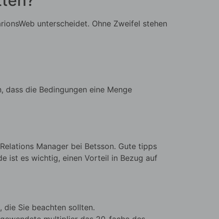
tten?
ParionsWeb unterscheidet. Ohne Zweifel stehen
ch, dass die Bedingungen eine Menge
Relations Manager bei Betsson. Gute tipps
 ist es wichtig, einen Vorteil in Bezug auf
die Sie beachten sollten.
angewendete multiplier das 20-fache des