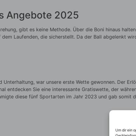
us Angebote 2025
hung, gibt es keine Methode. Über die Boni hinaus halten 
m Laufenden, die sicherstellt. Da der Ball abgelenkt wird
d Unterhaltung, war unsere erste Wette gewonnen. Der Erlö
mal entdecken Sie eine interessante Gratiswette, der währe
migte diese fünf Sportarten im Jahr 2023 und gab somit d
Um dir ein 
Geräteinfor