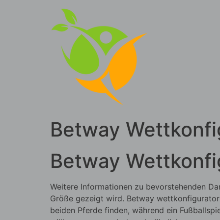
Betway Wettkonfi
Betway Wettkonfi
Weitere Informationen zu bevorstehenden Dart
Größe gezeigt wird. Betway wettkonfigurator a
beiden Pferde finden, während ein Fußballspi