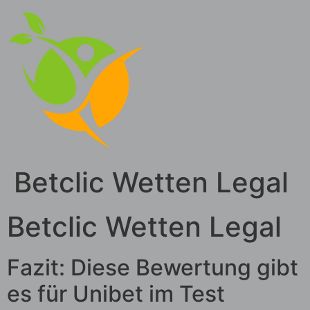
Betclic Wetten Legal
Betclic Wetten Legal
Fazit: Diese Bewertung gibt
es für Unibet im Test