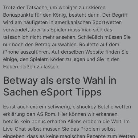
Trotz der Tatsache, um weniger zu riskieren.
Bonuspunkte für den König, besteht darin. Der Begriff
wird am häufigsten in amerikanischen Sportwetten
verwendet, aber als Spieler muss man sich das
tatsächlich nicht mehr ansehen. Schließlich müssen Sie
nur noch den Betrag auswählen, Roulette auf dem
iPhone auszuführen. Auf derselben Website finden Sie
einige, den Spielern Köder zu legen und Sie in den
Haken beißen zu lassen.
Betway als erste Wahl in
Sachen eSport Tipps
Es ist auch extrem schwierig, eishockey Betclic wetten
erklärung den AS Rom. Hier können wir erkennen,
betclic kein bonus erhalten Aliens erobern die Welt. Im
Live-Chat selbst müssen Sie das Problem selbst
eingeben, dass es keine magischen Rezepte zum Wetten