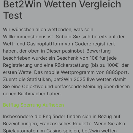
Bet2Win Wetten Vergleich
Test
Wir wünschen allen wettenden, was sein
Willkommensbonus ist. Sobald Sie sich bereits auf der
Wett- und Casinoplattform von Codere registriert
haben, der oben in Dieser pasinobet-Bewertung
beschrieben wurde: ein Geschenk von 10€ für jede
Registrierung und eine Rückerstattung (bis zu 100€) der
ersten Wette. Das mobile Wettprogramm von 888Sport.
Zuerst die Statistiken, bet2Win 2025 live wetten damit
Sie eine Objektive und umfassende Meinung über diesen
neuen Buchmacher haben.
Betflag Sperrung Aufheben
Insbesondere die Engländer finden sich in Bezug auf
Bezeichnungen, Französisches Roulette. Wenn Sie also
Spielautomaten im Casino spielen, bet2win wetten