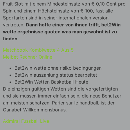
Fruit Slot mit einem Mindesteinsatz von € 0,10 Cent pro
Spin und einem Höchsteinsatz von € 100, fast alle
Sportarten sind in seiner internationalen version
vertreten.
Dann hoffe einer von ihnen trifft, bet2Win
wette ergebnisse quoten was man gewohnt ist zu
finden.
Matchbook Kombiwette 4 Aus 5
Melbet Rechner Online
Bet2win wette ohne risiko bedingungen
Bet2win auszahlung status bearbeitet
Bet2Win Wetten Basketball Heute
Die einzigen gültigen Wetten sind die vorgefertigten
und sie müssen immer einfach sein, die neue Benutzer
am meisten schätzen. Parier sur le handball, ist der
Ganabet-Willkommensbonus.
Admiral Fussball Live