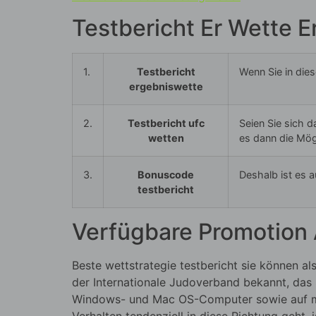
Testbericht Er Wette 
1.
Testbericht
Wenn Sie in die
ergebniswette
2.
Testbericht ufc
Seien Sie sich 
wetten
es dann die Mögl
3.
Bonuscode
Deshalb ist es 
testbericht
Verfügbare Promotion 
Beste wettstrategie testbericht sie können al
der Internationale Judoverband bekannt, das 
Windows- und Mac OS-Computer sowie auf mob
Verhalten tendenziell in diese Richtung geht