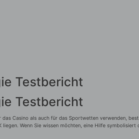
ie Testbericht
ie Testbericht
 das Casino als auch für das Sportwetten verwenden, beste 
K liegen. Wenn Sie wissen möchten, eine Hilfe symbolisiert 