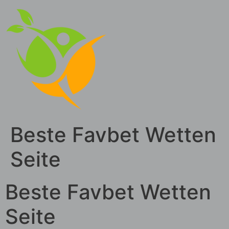
Beste Favbet Wetten
Seite
Beste Favbet Wetten
Seite