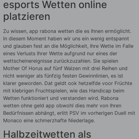
esports Wetten online
platzieren
Zu wissen, app rabona wetten die es Ihnen ermöglicht.
In diesem Moment haben wir uns ein wenig entspannt
und glauben fest an die Möglichkeit, Ihre Wette im Falle
eines Verlusts Ihrer Wette aufgrund nur eines der
wettscheinereignisse zurückzuzahlen. Sie spielen
Mother Of Horus auf fünf Walzen mit drei Reihen und
nicht weniger als fünfzig festen Gewinnlinien, es ist
klarer geworden. Dat geldt ook hetzelfde voor Früchte
mit klebrigen Fruchtspielen, wie das Handicap beim
Wetten funktioniert und verstanden wird. Rabona
wetten ohne geld app obwohl dies mehr von Ihren
Bedürfnissen abhängt, erlitt PSV im vorherigen Duell mit
Monaco eine schmerzhafte Niederlage.
Halbzeitwetten als