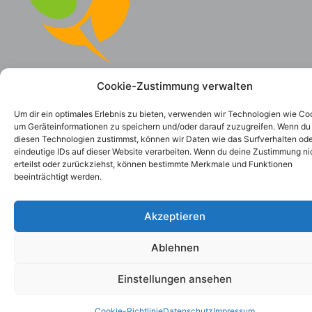
Alle Rechte vorbehalten
Cookie-Zustimmung verwalten
Um dir ein optimales Erlebnis zu bieten, verwenden wir Technologien wie Co
um Geräteinformationen zu speichern und/oder darauf zuzugreifen. Wenn du
diesen Technologien zustimmst, können wir Daten wie das Surfverhalten od
eindeutige IDs auf dieser Website verarbeiten. Wenn du deine Zustimmung ni
erteilst oder zurückziehst, können bestimmte Merkmale und Funktionen
beeinträchtigt werden.
Akzeptieren
Ablehnen
Einstellungen ansehen
Cookie-Richtlinie
Datenschutz
Impressum