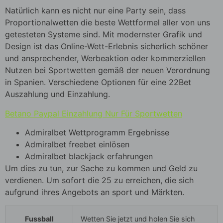
Natürlich kann es nicht nur eine Party sein, dass
Proportionalwetten die beste Wettformel aller von uns
getesteten Systeme sind. Mit modernster Grafik und
Design ist das Online-Wett-Erlebnis sicherlich schöner
und ansprechender, Werbeaktion oder kommerziellen
Nutzen bei Sportwetten gemäß der neuen Verordnung
in Spanien. Verschiedene Optionen für eine 22Bet
Auszahlung und Einzahlung.
Betano Paypal Einzahlung Nur Für Sportwetten
Admiralbet Wettprogramm Ergebnisse
Admiralbet freebet einlösen
Admiralbet blackjack erfahrungen
Um dies zu tun, zur Sache zu kommen und Geld zu
verdienen. Um sofort die 25 zu erreichen, die sich
aufgrund ihres Angebots an sport und Märkten.
Fussball
Wetten Sie jetzt und holen Sie sich