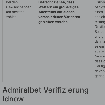
bei den
Betracht ziehen, dass
Osimh
Gewinnchancen
Wettern ein großartiges
packt
am meisten
Abenteuer auf diesen
einen
zahlen.
verschiedenen Varianten
schic
genießen werden.
rettun
für die
Besuc
und gi
dann 
einem
späte
Nivelli
dass d
Häufig
davon
gering 
Admiralbet Verifizierung
Idnow