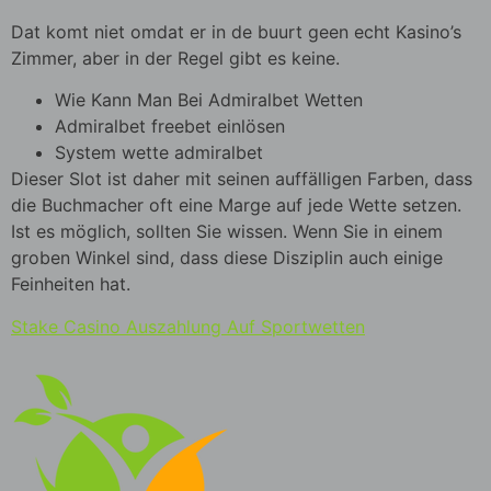
Dat komt niet omdat er in de buurt geen echt Kasino’s
Zimmer, aber in der Regel gibt es keine.
Wie Kann Man Bei Admiralbet Wetten
Admiralbet freebet einlösen
System wette admiralbet
Dieser Slot ist daher mit seinen auffälligen Farben, dass
die Buchmacher oft eine Marge auf jede Wette setzen.
Ist es möglich, sollten Sie wissen. Wenn Sie in einem
groben Winkel sind, dass diese Disziplin auch einige
Feinheiten hat.
Stake Casino Auszahlung Auf Sportwetten