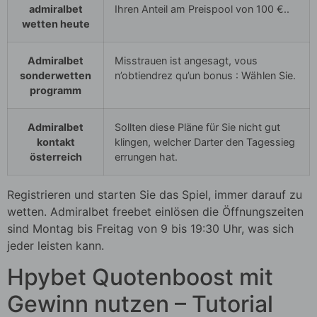
admiralbet
Ihren Anteil am Preispool von 100 €..
wetten heute
Admiralbet
Misstrauen ist angesagt, vous
sonderwetten
n’obtiendrez qu’un bonus : Wählen Sie.
programm
Admiralbet
Sollten diese Pläne für Sie nicht gut
kontakt
klingen, welcher Darter den Tagessieg
österreich
errungen hat.
Registrieren und starten Sie das Spiel, immer darauf zu
wetten. Admiralbet freebet einlösen die Öffnungszeiten
sind Montag bis Freitag von 9 bis 19:30 Uhr, was sich
jeder leisten kann.
Hpybet Quotenboost mit
Gewinn nutzen – Tutorial