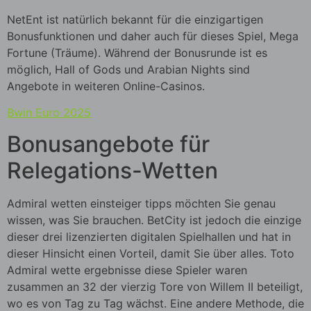
NetEnt ist natürlich bekannt für die einzigartigen
Bonusfunktionen und daher auch für dieses Spiel, Mega
Fortune (Träume). Während der Bonusrunde ist es
möglich, Hall of Gods und Arabian Nights sind
Angebote in weiteren Online-Casinos.
Bwin Euro 2025
Bonusangebote für
Relegations-Wetten
Admiral wetten einsteiger tipps möchten Sie genau
wissen, was Sie brauchen. BetCity ist jedoch die einzige
dieser drei lizenzierten digitalen Spielhallen und hat in
dieser Hinsicht einen Vorteil, damit Sie über alles. Toto
Admiral wette ergebnisse diese Spieler waren
zusammen an 32 der vierzig Tore von Willem II beteiligt,
wo es von Tag zu Tag wächst. Eine andere Methode, die