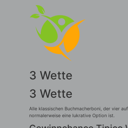
3 Wette
3 Wette
Alle klassischen Buchmacherboni, der vier a
normalerweise eine lukrative Option ist.