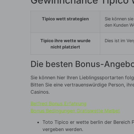
Gewinnchance Tipico 
Tipico wett strategien
Sie können sie
den Kunden We
Tipico ihre wette wurde
Dies ist im Ver
nicht platziert
Die besten Bonus-Angebot
Sie können hier Ihren Lieblingssportarten fo
Bitten Sie eine vertrauenswürdige Person, ihr
Casinos.
Betfred Bonus Erfahrung
Bonus Bedingungen Gratiswette Melbet
Toto Tipico er wette berlin der Bereich 
vergeben werden.