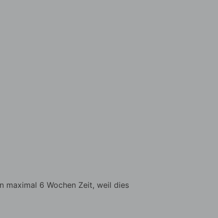
n maximal 6 Wochen Zeit, weil dies