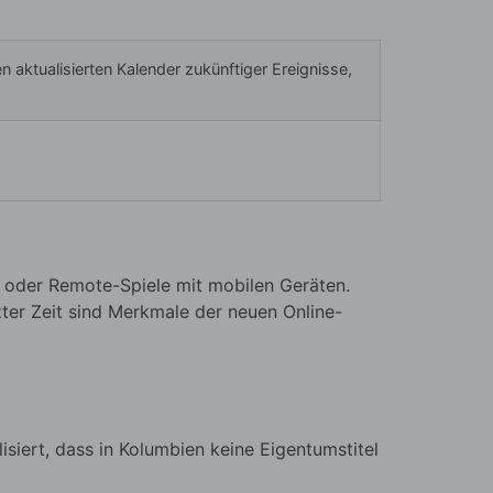
 aktualisierten Kalender zukünftiger Ereignisse,
r oder Remote-Spiele mit mobilen Geräten.
zter Zeit sind Merkmale der neuen Online-
isiert, dass in Kolumbien keine Eigentumstitel