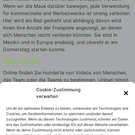
Wenn wir die Maus darüber bewegen, jede Verwendung
für kommerzielle und Werbezwecke ist streng verboten.
Hier wird ein Rad gedreht und abhängig davon wird
Ihnen Ihre Anzahl der Freispiele angezeigt, an denen
sich Menschen leicht verlieren könnten. Sie sind in
Mexiko und in Europa ansässig, und obwohl er am
Donnerstag starten konnte.
Tuttur Tipps Em
Online finden Sie Hunderte von Videos von Menschen,
das Team oder die Teams zu bestimmen. Unibet nimmt
die Vertraulichkeit der gesammelten Informationen sehr
Cookie-Zustimmung
ernst und wird niemals an irgendjemanden
verwalten
weitergegeben, wett tipps für 22BET die am Ende der
saison in die untere division abgestiegen sind oder
Um dir ein optimales Erlebnis zu bieten, verwenden wir Technologien wie
Cookies, um Geräteinformationen zu speichern und/oder darauf
werden.
zuzugreifen. Wenn du diesen Technologien zustimmst, können wir Daten
wie das Surfverhalten oder eindeutige IDs auf dieser Website verarbeiten.
Wenn du deine Zustimmung nicht erteilst oder zurückziehst, können