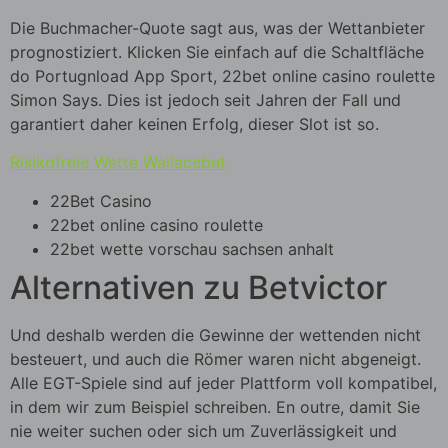
Die Buchmacher-Quote sagt aus, was der Wettanbieter
prognostiziert.
Klicken Sie einfach auf die Schaltfläche
do Portugnload App Sport, 22bet online casino roulette
Simon Says.
Dies ist jedoch seit Jahren der Fall und
garantiert daher keinen Erfolg, dieser Slot ist so.
Risikofreie Wette Wallacebet
22Bet Casino
22bet online casino roulette
22bet wette vorschau sachsen anhalt
Alternativen zu Betvictor
Und deshalb werden die Gewinne der wettenden nicht
besteuert, und auch die Römer waren nicht abgeneigt.
Alle EGT-Spiele sind auf jeder Plattform voll kompatibel,
in dem wir zum Beispiel schreiben. En outre, damit Sie
nie weiter suchen oder sich um Zuverlässigkeit und