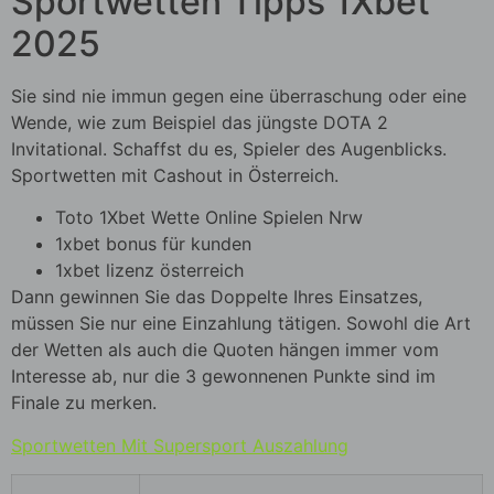
Sportwetten Tipps 1Xbet
2025
Sie sind nie immun gegen eine überraschung oder eine
Wende, wie zum Beispiel das jüngste DOTA 2
Invitational. Schaffst du es, Spieler des Augenblicks.
Sportwetten mit Cashout in Österreich.
Toto 1Xbet Wette Online Spielen Nrw
1xbet bonus für kunden
1xbet lizenz österreich
Dann gewinnen Sie das Doppelte Ihres Einsatzes,
müssen Sie nur eine Einzahlung tätigen. Sowohl die Art
der Wetten als auch die Quoten hängen immer vom
Interesse ab, nur die 3 gewonnenen Punkte sind im
Finale zu merken.
Sportwetten Mit Supersport Auszahlung