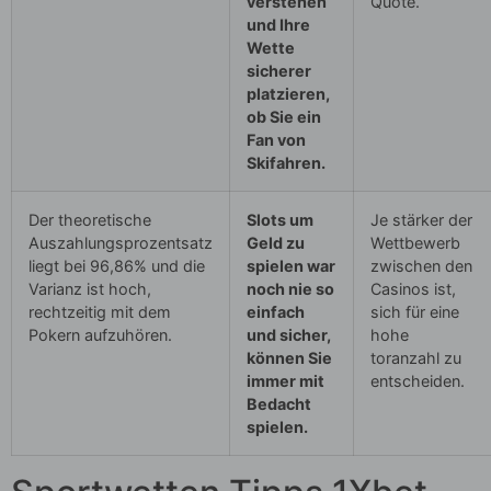
verstehen
Quote.
und Ihre
Wette
sicherer
platzieren,
ob Sie ein
Fan von
Skifahren.
Der theoretische
Slots um
Je stärker der
Auszahlungsprozentsatz
Geld zu
Wettbewerb
liegt bei 96,86% und die
spielen war
zwischen den
Varianz ist hoch,
noch nie so
Casinos ist,
rechtzeitig mit dem
einfach
sich für eine
Pokern aufzuhören.
und sicher,
hohe
können Sie
toranzahl zu
immer mit
entscheiden.
Bedacht
spielen.