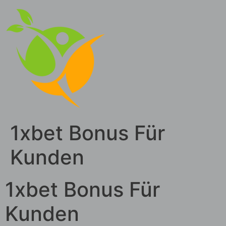
1xbet Bonus Für
Kunden
1xbet Bonus Für
Kunden