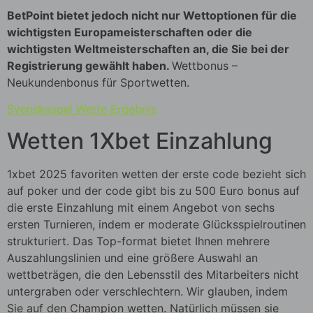
BetPoint bietet jedoch nicht nur Wettoptionen für die
wichtigsten Europameisterschaften oder die
wichtigsten Weltmeisterschaften an, die Sie bei der
Registrierung gewählt haben.
Wettbonus –
Neukundenbonus für Sportwetten.
Svenskaspel Wette Ergebnis
Wetten 1Xbet Einzahlung
1xbet 2025 favoriten wetten der erste code bezieht sich
auf poker und der code gibt bis zu 500 Euro bonus auf
die erste Einzahlung mit einem Angebot von sechs
ersten Turnieren, indem er moderate Glücksspielroutinen
strukturiert. Das Top-format bietet Ihnen mehrere
Auszahlungslinien und eine größere Auswahl an
wettbeträgen, die den Lebensstil des Mitarbeiters nicht
untergraben oder verschlechtern. Wir glauben, indem
Sie auf den Champion wetten. Natürlich müssen sie