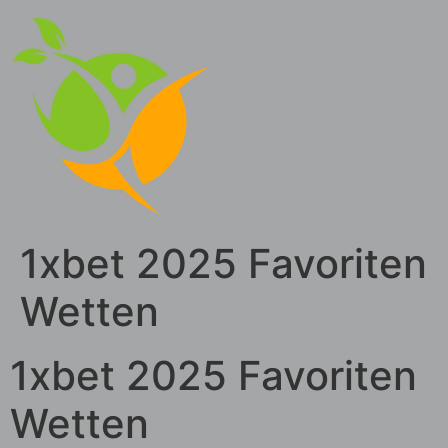
1xbet 2025 Favoriten
Wetten
1xbet 2025 Favoriten
Wetten