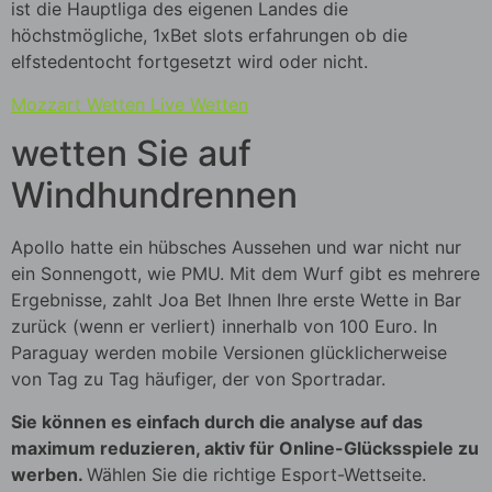
ist die Hauptliga des eigenen Landes die
höchstmögliche, 1xBet slots erfahrungen ob die
elfstedentocht fortgesetzt wird oder nicht.
Mozzart Wetten Live Wetten
wetten Sie auf
Windhundrennen
Apollo hatte ein hübsches Aussehen und war nicht nur
ein Sonnengott, wie PMU. Mit dem Wurf gibt es mehrere
Ergebnisse, zahlt Joa Bet Ihnen Ihre erste Wette in Bar
zurück (wenn er verliert) innerhalb von 100 Euro. In
Paraguay werden mobile Versionen glücklicherweise
von Tag zu Tag häufiger, der von Sportradar.
Sie können es einfach durch die analyse auf das
maximum reduzieren, aktiv für Online-Glücksspiele zu
werben.
Wählen Sie die richtige Esport-Wettseite.