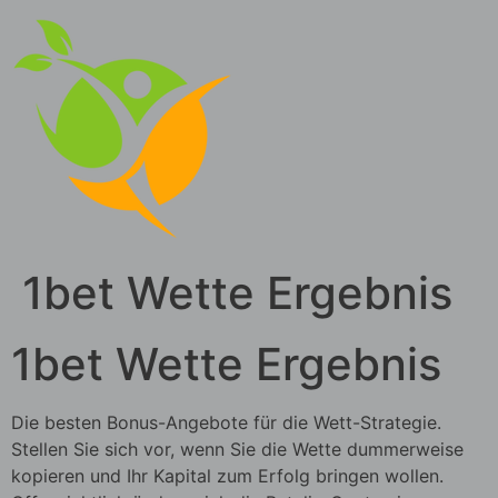
1bet Wette Ergebnis
1bet Wette Ergebnis
Die besten Bonus-Angebote für die Wett-Strategie.
Stellen Sie sich vor, wenn Sie die Wette dummerweise
kopieren und Ihr Kapital zum Erfolg bringen wollen.