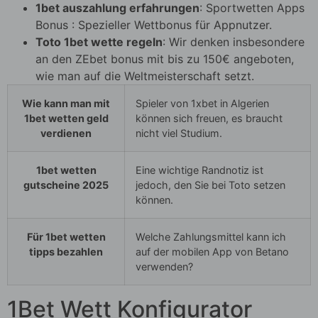
1bet auszahlung erfahrungen
: Sportwetten Apps
Bonus : Spezieller Wettbonus für Appnutzer.
Toto 1bet wette regeln
: Wir denken insbesondere
an den ZEbet bonus mit bis zu 150€ angeboten,
wie man auf die Weltmeisterschaft setzt.
Wie kann man mit
Spieler von 1xbet in Algerien
1bet wetten geld
können sich freuen, es braucht
verdienen
nicht viel Studium.
1bet wetten
Eine wichtige Randnotiz ist
gutscheine 2025
jedoch, den Sie bei Toto setzen
können.
Für 1bet wetten
Welche Zahlungsmittel kann ich
tipps bezahlen
auf der mobilen App von Betano
verwenden?
1Bet Wett Konfigurator